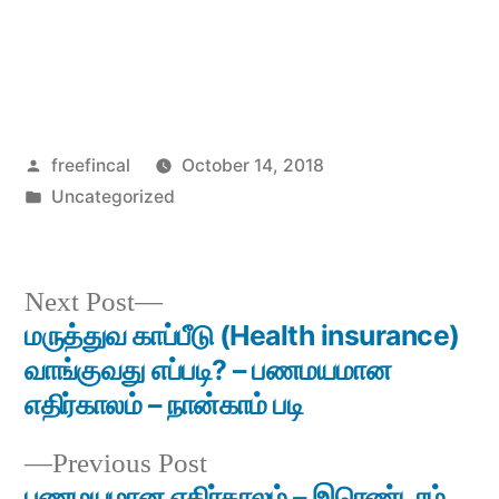
Posted
freefincal
October 14, 2018
by
Posted
Uncategorized
in
Next
Next Post
post:
மருத்துவ காப்பீடு (Health insurance)
Post
வாங்குவது எப்படி? – பணமயமான
navigation
எதிர்காலம் – நான்காம் படி
Previous
Previous Post
post:
பணமயமான எதிர்காலம் – இரெண்டாம்