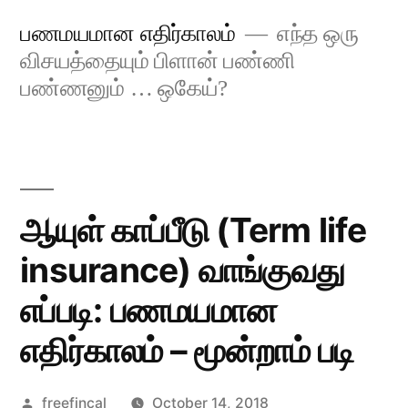
Skip
பணமயமான எதிர்காலம்
எந்த ஒரு
to
விசயத்தையும் பிளான் பண்ணி
content
பண்ணனும் … ஒகேய்?
ஆயுள் காப்பீடு (Term life
insurance) வாங்குவது
எப்படி: பணமயமான
எதிர்காலம் – மூன்றாம் படி
Posted
freefincal
October 14, 2018