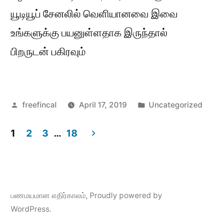
யூடியூப் சேனலில் வெளியானவை இவை
உங்களுக்கு பயனுள்ளதாக இருந்தால்
பிறருடன் பகிரவும்
Posted
Posted
freefincal
April 17, 2019
Uncategorized
by
in
1
2
3
…
18
Posts
pagination
பணமயமான எதிர்காலம்
,
Proudly powered by
WordPress.