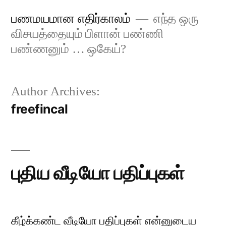
Skip
பணமயமான எதிர்காலம்
எந்த ஒரு
to
விசயத்தையும் பிளான் பண்ணி
content
பண்ணனும் … ஒகேய்?
Author Archives:
freefincal
புதிய வீடியோ பதிப்புகள்
கீழ்க்கண்ட வீடியோ பதிப்புகள் என்னுடைய