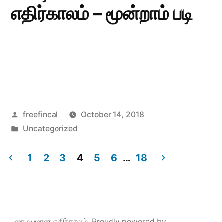
எதிர்காலம் – மூன்றாம் படி
Posted
freefincal
October 14, 2018
by
Posted
Uncategorized
in
1
2
3
4
5
6
…
18
Posts
pagination
பணமயமான எதிர்காலம்
,
Proudly powered by