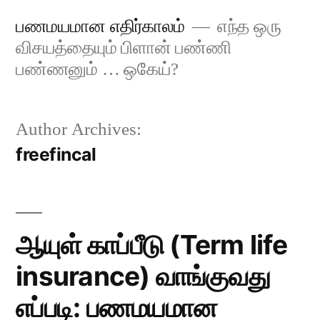
Skip
பணமயமான எதிர்காலம்
எந்த ஒரு
to
விசயத்தையும் பிளான் பண்ணி
content
பண்ணனும் … ஒகேய்?
Author Archives:
freefincal
ஆயுள் காப்பீடு (Term life
insurance) வாங்குவது
எப்படி: பணமயமான