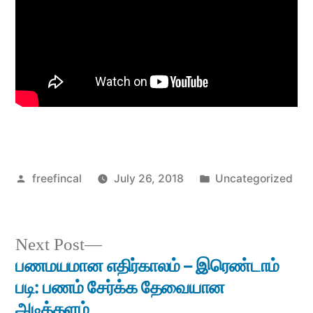
Posted
Posted
freefincal
July 26, 2018
Uncategorized
by
in
Next
Next Post
post:
பணமயமான எதிர்காலம் – இரெண்டாம்
Post
படி: பணம் சேர்க்க தேவையான
navigation
அடித்தளம்