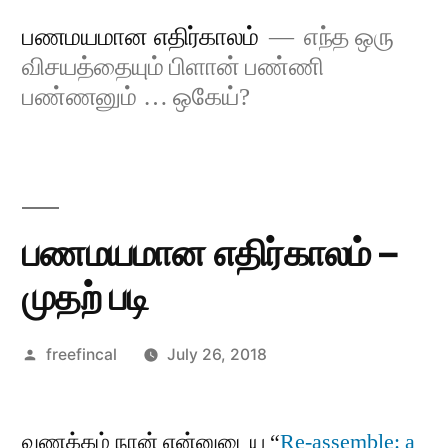
Skip
பணமயமான எதிர்காலம்
எந்த ஒரு
to
விசயத்தையும் பிளான் பண்ணி
content
பண்ணனும் … ஒகேய்?
பணமயமான எதிர்காலம் –
முதற் படி
Posted
freefincal
July 26, 2018
by
வணக்கம் நான் என்னுடைய “
Re-assemble: a