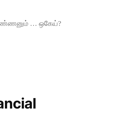
 பண்ணனும் … ஒகேய்?
ancial