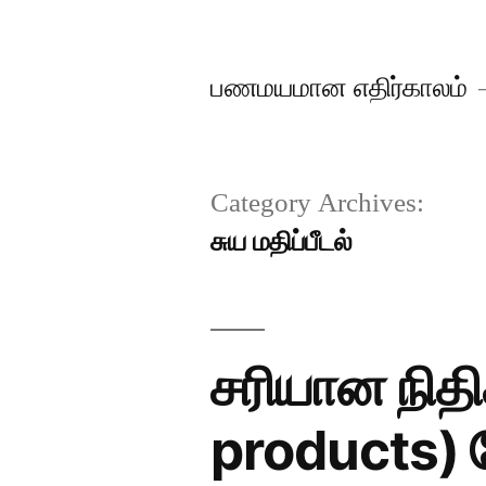
Skip
to
பணமயமான எதிர்காலம்
content
Category Archives:
சுய மதிப்பீடல்
சரியான நிதி
products) த