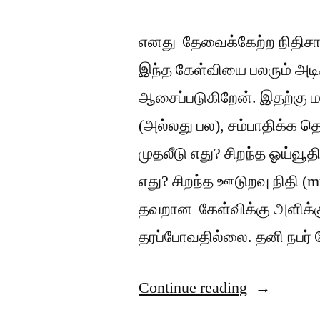
எனது தேவைக்கேற்ற நிதிசார
இந்த கேள்வியை பலரும் அடி
ஆசைப்படுகிறேன். இதற்கு ம
(அல்லது பல), சம்பாதிக்க தொ
முதலீடு எது? சிறந்த ஓய்வூதி
எது? சிறந்த ஊடுறவு நிதி (m
தவறான கேள்விக்கு அளிக்கு
தரப்போவதில்லை. தனி நபர
“சரியான
Continue reading
நிதிசார்