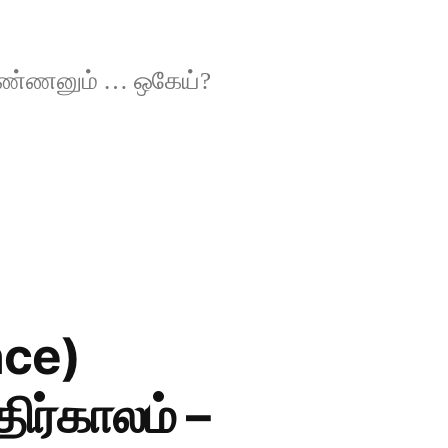
 பண்ணனும் … ஒகேய்?
nce)
ிர்காலம் –