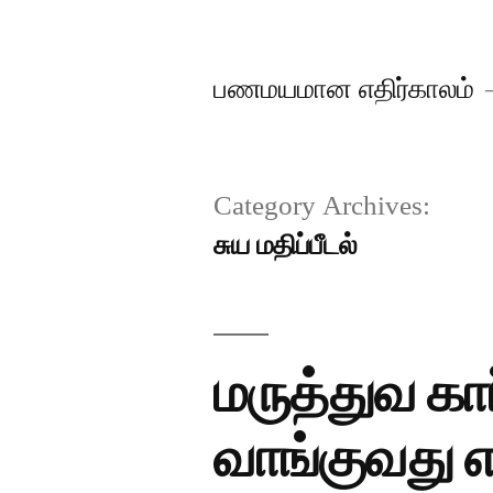
Skip
to
பணமயமான எதிர்காலம்
content
Category Archives:
சுய மதிப்பீடல்
மருத்துவ கா
வாங்குவது எ